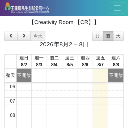
00
01
【Creativity Room 【CR】】
02
今天
月
週
天
2026年8月2 – 8日
03
週日
週一
週二
週三
週四
週五
週六
04
8/2
8/3
8/4
8/5
8/6
8/7
8/8
05
整天
不開放
不開放
06
07
08